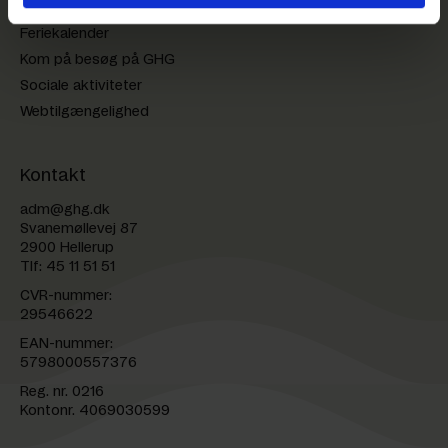
Feriekalender
Kom på besøg på GHG
Sociale aktiviteter
Webtilgængelighed
Kontakt
adm@ghg.dk
Svanemøllevej 87
2900 Hellerup
Tlf:
45 11 51 51
CVR-nummer:
29546622
EAN-nummer:
5798000557376
Reg. nr. 0216
Kontonr. 4069030599