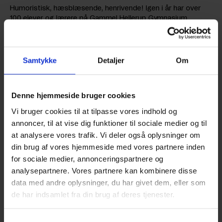
Humoristisk, hæsblæsende, henrivende! Igen i år har over
100 elever og lærere på Gammel Hellerup Gymnasium
arbejdet på at få skudt den årlige musical i gang på de skrå
brædder. Det er et stort projekt, og i år hedder stykket
“GRIS”.
Samtykke
Detaljer
Om
Stykket drager de velkendte karakterer fra Grease ind i en
børnehave og spiller på komiske replikker og skøre
scenarier. Et originalt koncept med sublimt skuespil og live
Denne hjemmeside bruger cookies
musik, som frembringer de mange elevers kunstneriske,
musikalske og kreative evner. Det er en sand klassiker med
Vi bruger cookies til at tilpasse vores indhold og
et nyt twist, hvor blandt andet sange fra kunstnere som Foo
annoncer, til at vise dig funktioner til sociale medier og til
Fighters, Muse og Oasis overtager stykket for at bringe
at analysere vores trafik. Vi deler også oplysninger om
nutidens musik til Grease.
din brug af vores hjemmeside med vores partnere inden
Kom med og se forestillingen på Gammel Hellerup
for sociale medier, annonceringspartnere og
Gymnasium med familie og venner og få en god oplevelse
analysepartnere. Vores partnere kan kombinere disse
som bidrager til lokalkulturen og den musikalske dannelse,
data med andre oplysninger, du har givet dem, eller som
samt underholdning af unge som gamle.
de har indsamlet fra din brug af deres tjenester.
Forestillingen vises
Samtykkevalg