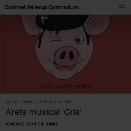
Videre
til
indhold
ghg.dk
/
Aktuelt
/
Årets musical 'Gris'
Årets musical ‘Gris’
’GREASE’ BLIR TIL ’GRIS’