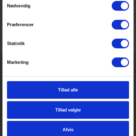
Onsdag d. 31 januar kl 19
Køb billet
Nødvendig
Torsdag d.1 februar kl 19
Køb billet
Præferencer
Biletterne kan købes her for 50 kr. Det er også muligt at
købe i døren hvis der er billetter i overskud.
Statistik
Marketing
Tillad alle
GHG på Facebook
GHG på Instagram
Tillad valgte
GHG Login
Afvis
Genveje