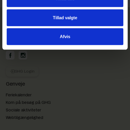
Tillad valgte
Afvis
GHG på Facebook
GHG på Instagram
GHG Login
Genveje
Feriekalender
Kom på besøg på GHG
Sociale aktiviteter
Webtilgængelighed