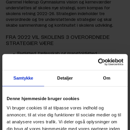
Gammel Hellerup Gymnasiums vision og kerneværdier
understøttes af skoles nye strategi, som kompas for
skolens retning 2022-26. Strategien indeholder tre
overordnede og tre understøttende strategier og skal
skabe sammenhæng og kontinuitet i skolens udvikling.
FRA 2022 VIL SKOLENS 3 OVERORDNEDE
STRATEGIER VÆRE
Faglighed, fællesskab og mangfoldighed
Dialog og dannelse
Bæredygtighed og verdensmål
Samtykke
Detaljer
Om
3 UNDERSTØTTENDE STRATEGIER
Denne hjemmeside bruger cookies
Sprogstrategi
Vi bruger cookies til at tilpasse vores indhold og
IT-strategi
annoncer, til at vise dig funktioner til sociale medier og til
Trivsel og samarbejde
at analysere vores trafik. Vi deler også oplysninger om
din brug af vores hjemmeside med vores partnere inden