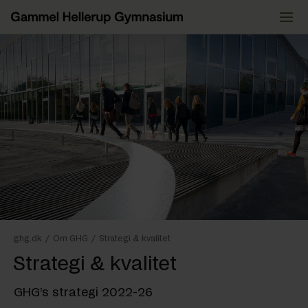
Videre
til
indhold
ghg.dk
/
Om GHG
/
Strategi & kvalitet
Strategi & kvalitet
GHG’s strategi 2022-26