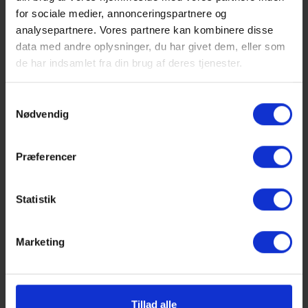
Et væsentligt element i implementeringen af strategien er
for sociale medier, annonceringspartnere og
de handleplaner, der løbende udarbejdes og evalueres i
analysepartnere. Vores partnere kan kombinere disse
samarbejde med skolens medarbejdere. Det er i
data med andre oplysninger, du har givet dem, eller som
handleplanerne og blandt medarbejdere og elever, at
de har indsamlet fra din brug af deres tjenester.
strategien bliver konkret og former skolens liv.
Samtykkevalg
Nødvendig
Strategi 2022 - 2026
Præferencer
Talentstrategi 2020
Statistik
Marketing
Kvalitet
Tillad alle