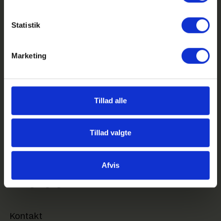
Statistik
Marketing
GHG på Facebook
GHG på Instagram
Tillad alle
GHG Login
Genveje
Tillad valgte
Feriekalender
Kom på besøg på GHG
Afvis
Sociale aktiviteter
Webtilgængelighed
Kontakt