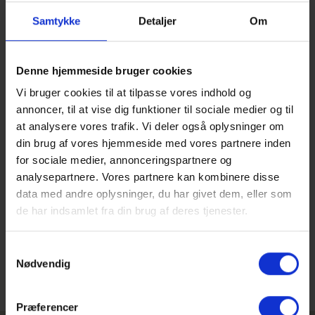
På Gammel Hellerup Gymnasium vil vi gerne sige tak til alle
for en fantastisk oriemteringsaften 16. januar. Vi fik besøg af
Samtykke
Detaljer
Om
en masse søde unge og deres forældre. Det var en stor
fornøjelse at vise skolen frem til jer, fortælle om vores
værdier, undervisning og sociale aktiviteter.
Denne hjemmeside bruger cookies
Husk du stadig kan nå at besøge GHG til en af vores
Vi bruger cookies til at tilpasse vores indhold og
besøgsdage – læs mere om, hvordan du stadig kan nå at få
annoncer, til at vise dig funktioner til sociale medier og til
en plads
her
at analysere vores trafik. Vi deler også oplysninger om
din brug af vores hjemmeside med vores partnere inden
Var du forhindret i at komme til orienteringsaften, så følg
med her på siden, hvor der snart bliver lagt en film op fra
for sociale medier, annonceringspartnere og
orienteringsaftenen.
analysepartnere. Vores partnere kan kombinere disse
data med andre oplysninger, du har givet dem, eller som
Du er altid velkommen til at skrive eller ringe til os med
de har indsamlet fra din brug af deres tjenester.
spørgsmål om skolen.
Samtykkevalg
Nødvendig
Præferencer