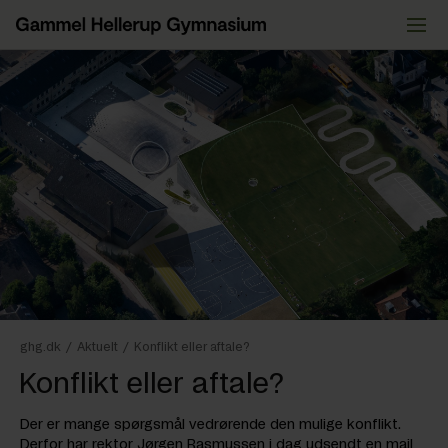
Videre
til
indhold
ghg.dk
/
Aktuelt
/
Konflikt eller aftale?
Konflikt eller aftale?
Der er mange spørgsmål vedrørende den mulige konflikt.
Derfor har rektor Jørgen Rasmussen i dag udsendt en mail