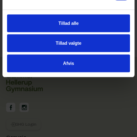
Venlig hilsen
Jørgen Rasmussen
Tillad alle
Rektor
Tillad valgte
Afvis
GHG på Facebook
GHG på Instagram
GHG Login