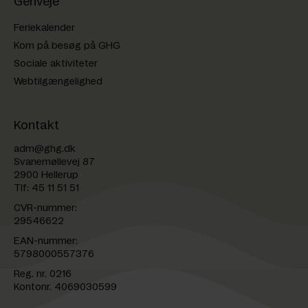
Genveje
Feriekalender
Kom på besøg på GHG
Sociale aktiviteter
Webtilgængelighed
Kontakt
adm@ghg.dk
Svanemøllevej 87
2900 Hellerup
Tlf:
45 11 51 51
CVR-nummer:
29546622
EAN-nummer:
5798000557376
Reg. nr. 0216
Kontonr. 4069030599