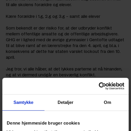
til alle skolens forældre og elever.
Kære forældre i 1.g, 2.g og 3.g – samt alle elever
Som bekendt er der risiko for, at der udbryder konflikt
mellem offentlige ansatte og de offentlige arbejdsgivere.
GHG er i lighed med de øvrige gymnasier i Gentofte udtaget
til at blive ramt af en lærerstrejke fra den 4. april, og bl.a. i
konsekvens af dette har staten varslet lockout fra den 10.
april.
Jeg tror, vi alle håber, at det lykkes parterne at nå hinanden,
og at vi dermed undgår en besværlig konflikt.
Forligsmanden har også mulighed for at udsætte konflikten
i op til en måned, og dermed er vi fremme ved primo maj.
En særlig udfordring er, at der i april er fire planlagte sprog-
Samtykke
Detaljer
Om
og studierejser, som risikerer ikke at blive til noget. Vi har
udsendt særskilt besked om dette til de berørte elever. Jeg
har dog stadig stor tiltro til, at de bliver gennemført.
Denne hjemmeside bruger cookies
Hvis konflikten skulle komme, vil der kun være ganske få