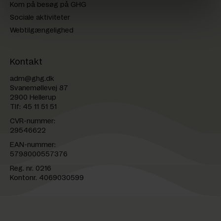
Kom på besøg på GHG
Sociale aktiviteter
Webtilgængelighed
Kontakt
adm@ghg.dk
Svanemøllevej 87
2900 Hellerup
Tlf:
45 11 51 51
CVR-nummer:
29546622
EAN-nummer:
5798000557376
Reg. nr. 0216
Kontonr. 4069030599