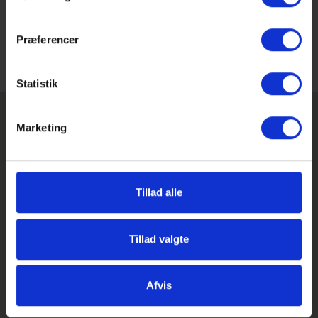
optaget hos os
25. juni: Vi holder møde for nye elever og forældre
Præferencer
Statistik
Marketing
Tillad alle
GHG på Facebook
GHG på Instagram
Tillad valgte
GHG Login
Genveje
Afvis
Feriekalender