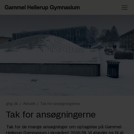
Videre
til
indhold
ghg.dk
/
Aktuelt
/
Tak for ansøgningerne
Tak for ansøgningerne
Tak for de mange ansøgninger om optagelse på Gammel
Hellerup Gymnasium i skoleåret 2018/19. Vi glæder os til at