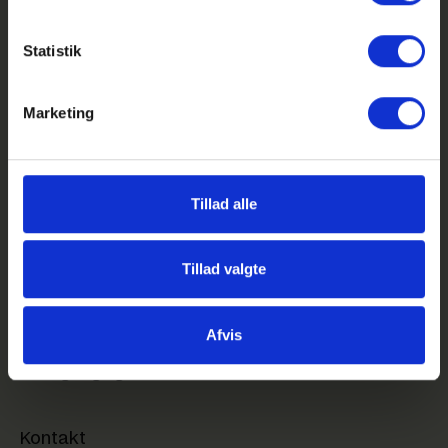
Statistik
Marketing
GHG på Facebook
GHG på Instagram
Tillad alle
GHG Login
Genveje
Tillad valgte
Feriekalender
Kom på besøg på GHG
Afvis
Sociale aktiviteter
Webtilgængelighed
Kontakt