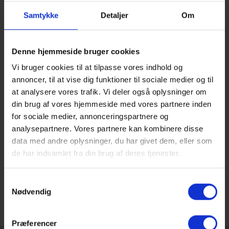
Efter klager over støj og gener i forbindelse med
gymnasieelever i Staudehaven ved Hellerup Havn inviterer
Samtykke
Detaljer
Om
Gammel Hellerup Gymnasium i samarbejde med Gentofte
Kommune til dialogmøde med interesserede naboer.
Denne hjemmeside bruger cookies
Dialogmødet finder sted: 26. juni kl 15-16 på Gammel
Hellerup Gymnasium, Svanemøllevej 87, 2900 Hellerup
Vi bruger cookies til at tilpasse vores indhold og
annoncer, til at vise dig funktioner til sociale medier og til
at analysere vores trafik. Vi deler også oplysninger om
din brug af vores hjemmeside med vores partnere inden
for sociale medier, annonceringspartnere og
analysepartnere. Vores partnere kan kombinere disse
data med andre oplysninger, du har givet dem, eller som
de har indsamlet fra din brug af deres tjenester.
Samtykkevalg
Nødvendig
Præferencer