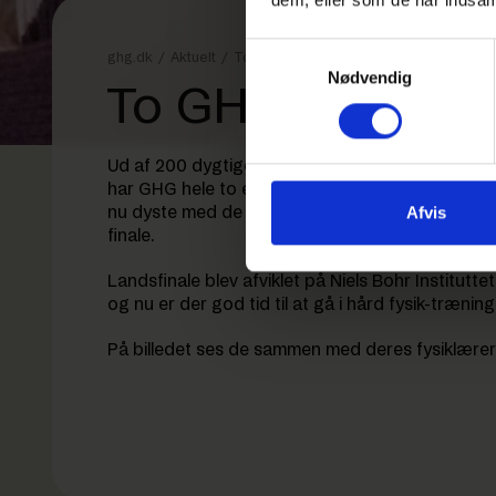
Samtykkevalg
ghg.dk
/
Aktuelt
/
To GHG’ere er gået videre i Fysik OL
Nødvendig
To GHG’ere er gå
Ud af 200 dygtige gymnasieelever fra hele Danmar
har GHG hele to elever med videre fra landsfina
Afvis
nu dyste med de andre om, hvilke fem der skal 
finale.
Landsfinale blev afviklet på Niels Bohr Institut
og nu er der god tid til at gå i hård fysik-trænin
På billedet ses de sammen med deres fysiklære