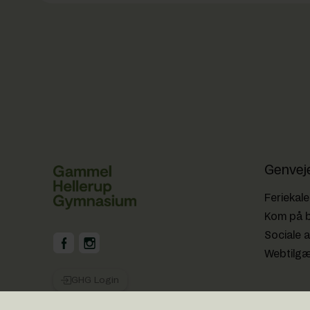
Genvej
Feriekal
Kom på 
Sociale a
GHG på Facebook
GHG på Instagram
Webtilg
GHG Login