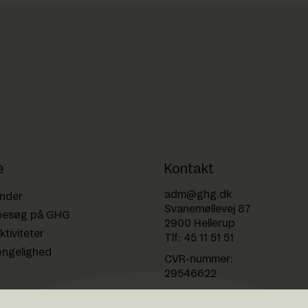
e
Kontakt
adm@ghg.dk
ender
Svanemøllevej 87
besøg på GHG
2900 Hellerup
ktiviteter
Tlf:
45 11 51 51
ængelighed
CVR-nummer:
29546622
EAN-nummer: