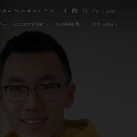
lighed
Feriekalender
English
GHG Login
v
Uddannelsen
Skolens liv
Om GHG