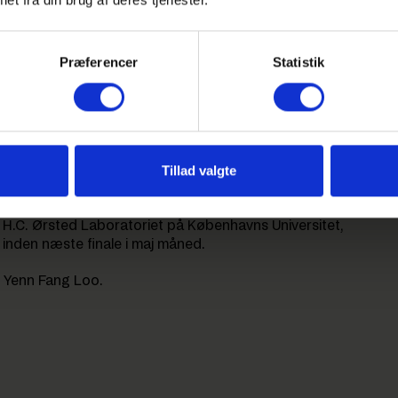
Præferencer
Statistik
et videre i Fysik OL
k er der nu 19 tilbage i dette års Fysik OL. Ud af de 19
len, nemlig Amalie Riff Bremser og Honghao Liu. De skal
Tillad valgte
videre og repræsentere Danmark ved den internationale
tet H.C. Ørsted Laboratoriet på Københavns Universitet,
g inden næste finale i maj måned.
r Yenn Fang Loo.