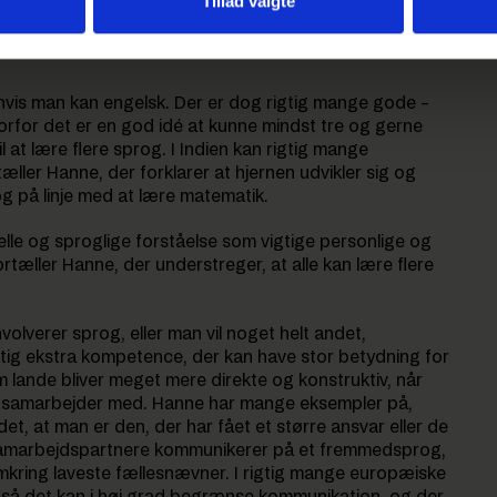
Tillad valgte
end engelsk og dansk? Det havde Hanne Leth
ge gode bud på til fællestime om
 hvis man kan engelsk. Der er dog rigtig mange gode –
orfor det er en god idé at kunne mindst tre og gerne
l at lære flere sprog. I Indien kan rigtig mange
ller Hanne, der forklarer at hjernen udvikler sig og
rog på linje med at lære matematik.
le og sproglige forståelse som vigtige personlige og
rtæller Hanne, der understreger, at alle kan lære flere
volverer sprog, eller man vil noget helt andet,
tig ekstra kompetence, der kan have stor betydning for
 lande bliver meget mere direkte og konstruktiv, når
n samarbejder med. Hanne har mange eksempler på,
, at man er den, der har fået et større ansvar eller de
samarbejdspartnere kommunikerer på et fremmedsprog,
mkring laveste fællesnævner. I rigtig mange europæiske