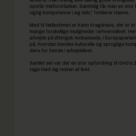
lande er man stadig ikke særlig gode til engels
opstår misforståelser. Samtidig får man en stor k
vigtig kompetence i sig selv,” forklarer Hanne.
Med til fællestimen er Karin Kragshave, der er e
mange forskellige muligheder i erhvervslivet. He
arbejde på Østrigsk Ambassade, i Europaparla
på, hvordan hendes kulturelle og sproglige ko
døre for hende i arbejdslivet.
Samlet set var der en stor opfordring til GHG’s 
tage med sig resten af livet.