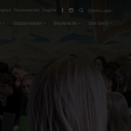
lighed
Feriekalender
English
GHG Login
v
Uddannelsen
Skolens liv
Om GHG