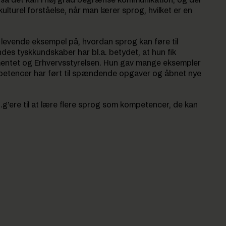
k, så det kan i høj grad begrænse kommunikation, og der
ulturel forståelse, når man lærer sprog, hvilket er en
t levende eksempel på, hvordan sprog kan føre til
ndes tyskkundskaber har bl.a. betydet, at hun fik
mentet og Erhvervsstyrelsen. Hun gav mange eksempler
mpetencer har ført til spændende opgaver og åbnet nye
2.g’ere til at lære flere sprog som kompetencer, de kan