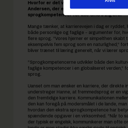
Afvis
Hvorfor er det vigtigt at lære flere sprog 
Andersen, der er rektor på RUC, nogle rigti
sprogkompetencer for alle GHG’s 2.g’ere.
Mange tænker, at karrierevejen i dag er ryddet,
både personlige og faglige – argumenter for, hv
flere sprog. ”Vores hjerner er simpelthen skabt ti
eksempelvis fem sprog som en naturlighed,” fortæ
bliver trænet til læring generelt, når vi lærer sp
”Sprogkompetencerne udvikler både den kulturel
faglige kompetencer i en globaliseret verden,” fo
sprog.
Uanset om man ønsker en karriere, der direkte in
understreger Hanne, at fremmedsprog er en vig
den fremtidige karriere. Kommunikationen mellem
den kan foregå på modersmålet i de lande, ma
hvordan den ekstra sprogkompetence har betydet
spændende opgaver i en virksomhed. ”Når to 
der typisk er engelsk, kommunikerer man ofte o