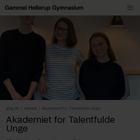
Videre
til
indhold
ghg.dk
/
Aktuelt
/
Akademiet for Talentfulde Unge
Akademiet for Talentfulde
Unge