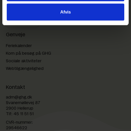
GHG på Facebook
GHG på Instagram
Afvis
GHG Login
Genveje
Feriekalender
Kom på besøg på GHG
Sociale aktiviteter
Webtilgængelighed
Kontakt
adm@ghg.dk
Svanemøllevej 87
2900 Hellerup
Tlf:
45 11 51 51
CVR-nummer:
29546622