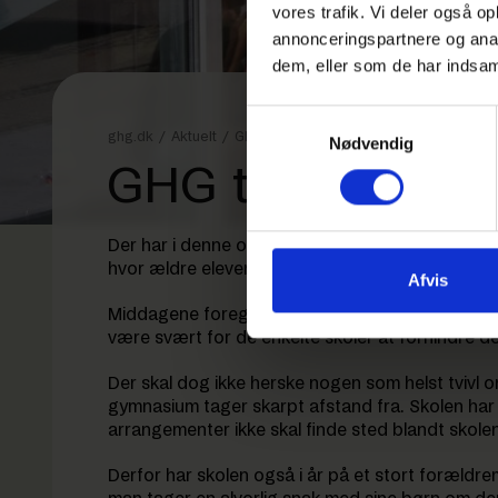
vores trafik. Vi deler også 
annonceringspartnere og anal
dem, eller som de har indsaml
Samtykkevalg
ghg.dk
/
Aktuelt
/
GHG tager afstand fra ‘puttemiddage'
Nødvendig
GHG tager afsta
Der har i denne og sidste uge været debat i me
hvor ældre elever inviterer yngre elever til mid
Afvis
Middagene foregår uden for skolerne, hvor eleve
være svært for de enkelte skoler at forhindre de
Der skal dog ikke herske nogen som helst tvivl 
gymnasium tager skarpt afstand fra. Skolen har i 
arrangementer ikke skal finde sted blandt skolen
Derfor har skolen også i år på et stort forældrem