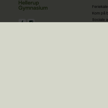
Feriekal
Kom på 
Sociale a
GHG på Facebook
GHG på Instagram
Webtilg
GHG Login