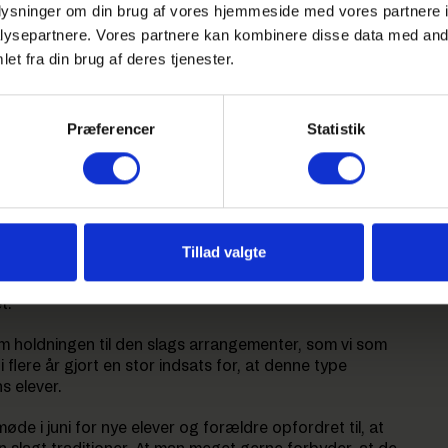
oplysninger om din brug af vores hjemmeside med vores partnere i
ysepartnere. Vores partnere kan kombinere disse data med andr
et fra din brug af deres tjenester.
Præferencer
Statistik
nd fra ‘puttemiddage
dierne om de såkaldte ’puttemiddage’. Arrangementer,
dag og fest bl.a. på baggrund af udseende.
Tillad valgte
rne inviterer hinanden hjem privat, og derfor kan det
t.
om holdningen til den slags arrangementer, som vi som
flere år gjort en stor indsats for, at denne type
s elever.
øde i juni for nye elever og forældre opfordret til, at