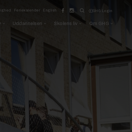
lighed
Feriekalender
English
GHG Login
v
Uddannelsen
Skolens liv
Om GHG