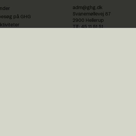
adm@ghg.dk
ender
Svanemøllevej 87
besøg på GHG
2900 Hellerup
ktiviteter
Tlf:
45 11 51 51
ængelighed
CVR-nummer:
29546622
EAN-nummer:
5798000557376
Reg. nr. 0216
Kontonr. 4069030599