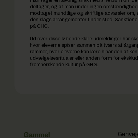
man tager en alvorlig snak med sine børn om den
deltager, og at man under ingen omstændighede
modtaget mundtlige og skriftlige advarsler om, at 
den slags arrangementer finder sted. Sanktionerne
på GHG.
Ud over disse løbende klare udmeldinger har sko
hvor eleverne spiser sammen på tværs af årgang
rammer, hvor eleverne kan lære hinanden at ken
udvælgelsesritualer eller anden form for eksklu
fremherskende kultur på GHG.
Genvej