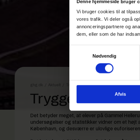
Denne hjemmeside bruger c
Vi bruger cookies til at tilpas
vores trafik. Vi deler også 
annonceringspartnere og anal
dem, eller som de har indsaml
Samtykkevalg
Nødvendig
ghg.dk
/
Aktuelt
/
Trygge fester på GHG
Afvis
Trygge fester p
Det betyder meget, at elever på Gammel Hellerup
undersøgelser og statistikker vidner om et højt
København, og desværre er ulovlige euforiseren