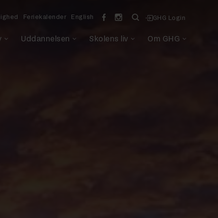
lighed
Feriekalender
English
GHG Login
v
Uddannelsen
Skolens liv
Om GHG