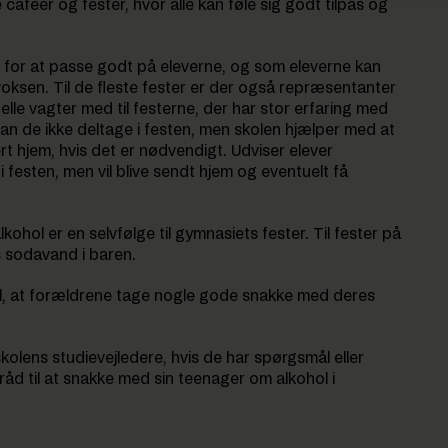
cafeer og fester, hvor alle kan føle sig godt tilpas og
er for at passe godt på eleverne, og som eleverne kan
voksen. Til de fleste fester er der også repræsentanter
elle vagter med til festerne, der har stor erfaring med
kan de ikke deltage i festen, men skolen hjælper med at
t hjem, hvis det er nødvendigt. Udviser elever
 festen, men vil blive sendt hjem og eventuelt få
alkohol er en selvfølge til gymnasiets fester. Til fester på
s sodavand i baren.
il, at forældrene tage nogle gode snakke med deres
skolens studievejledere, hvis de har spørgsmål eller
åd til at snakke med sin teenager om alkohol i