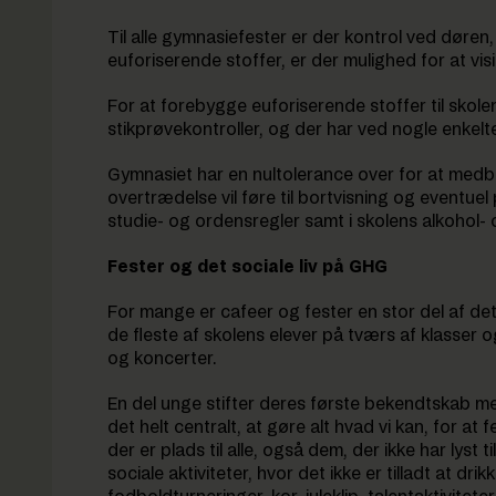
Til alle gymnasiefester er der kontrol ved døre
euforiserende stoffer, er der mulighed for at vis
For at forebygge euforiserende stoffer til skole
stikprøvekontroller, og der har ved nogle enkel
Gymnasiet har en nultolerance over for at medb
overtrædelse vil føre til bortvisning og eventue
studie- og ordensregler samt i skolens alkohol-
Fester og det sociale liv på GHG
For mange er cafeer og fester en stor del af det
de fleste af skolens elever på tværs af klasser
og koncerter.
En del unge stifter deres første bekendtskab med
det helt centralt, at gøre alt hvad vi kan, for at
der er plads til alle, også dem, der ikke har lyst t
sociale aktiviteter, hvor det ikke er tilladt at dr