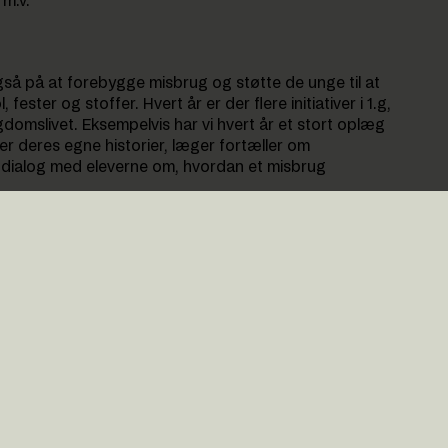
 m.v.
å på at forebygge misbrug og støtte de unge til at
 fester og stoffer. Hvert år er der flere initiativer i 1.g,
gdomslivet. Eksempelvis har vi hvert år et stort oplæg
ler deres egne historier, læger fortæller om
dialog med eleverne om, hvordan et misbrug
alle GHG’s nye 1.g’ere. Med et helt nyligt gymnasieforløb
ighed og oprigtighed fortælle om deres år på GHG på
vad man skal være særligt opmærksom på og de gode
ens man er på gymnasiet. Her kommer de også ind på,
kke eller drikke for meget, og hvordan man passer på sig
 i undervisningen, og alle elever og deres forældre er
altid er parate til at støtte og rådgive. De kan også
m et misbrug.