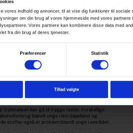
ookies
se vores indhold og annoncer, til at vise dig funktioner til sociale
oplysninger om din brug af vores hjemmeside med vores partnere i
ysepartnere. Vores partnere kan kombinere disse data med andr
et fra din brug af deres tjenester.
Præferencer
Statistik
Tillad valgte
å GHG
 Gymnasium kan gå til trygge fester. Forskellige
 alkoholforbrug blandt unge i Nordsjælland og
de stoffer også et problem blandt unge i området.