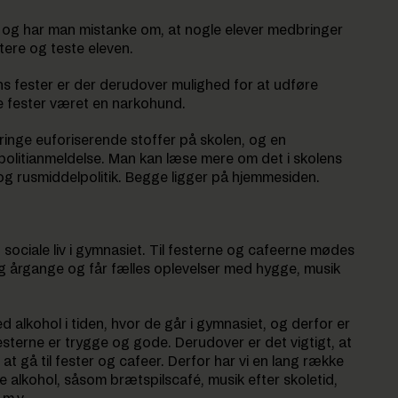
n, og har man mistanke om, at nogle elever medbringer
itere og teste eleven.
ns fester er der derudover mulighed for at udføre
te fester været en narkohund.
ringe euforiserende stoffer på skolen, og en
l politianmeldelse. Man kan læse mere om det i skolens
 og rusmiddelpolitik. Begge ligger på hjemmesiden.
 sociale liv i gymnasiet. Til festerne og cafeerne mødes
 og årgange og får fælles oplevelser med hygge, musik
 alkohol i tiden, hvor de går i gymnasiet, og derfor er
 festerne er trygge og gode. Derudover er det vigtigt, at
il at gå til fester og cafeer. Derfor har vi en lang række
ikke alkohol, såsom brætspilscafé, musik efter skoletid,