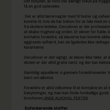
Det betyder, at GHG har særligt fokus på trygge 
få en god oplevelse.
Der er altid lærervagter med til fester og cafe
komme til, hvis de har behov for at tale med en 
fra skolens ledelse. Derudover er der profession
at skabe tryghed og orden. Er elever for fulde, 
kontakte forældre, så eleverne kan komme sikker
aggressiv adfærd, kan de ligeledes ikke deltage i
karantæne.
Derudover er det vigtigt, at elever ikke føler, at 
skolen er der altid gratis vand, og der kan købe
Samtidig appellerer vi gennem forældremøder t
børn om alkohol.
Forældre er altid velkomne til at kontakte en af 
bekymringer, og man kan finde forskellige gode r
brochuren
UNGE ALKOHOL FESTER
Euforiserende stoffer