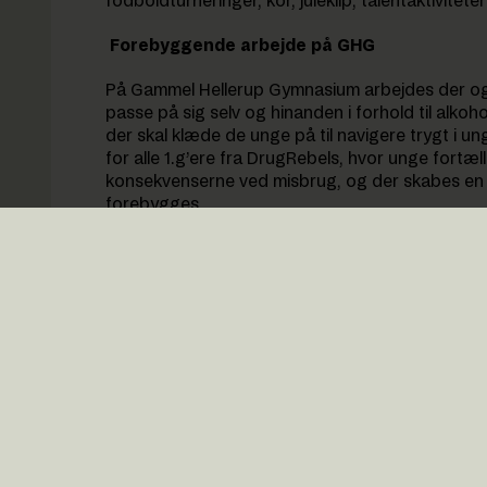
fodboldturneringer, kor, juleklip, talentaktiviteter
Forebyggende arbejde på GHG
På Gammel Hellerup Gymnasium arbejdes der ogs
passe på sig selv og hinanden i forhold til alkohol,
der skal klæde de unge på til navigere trygt i un
for alle 1.g’ere fra DrugRebels, hvor unge fortæl
konsekvenserne ved misbrug, og der skabes en 
forebygges.
4.g’ere fra GHG holder tidligt på året oplæg for 
i frisk erindring kan to studenter med stor ærl
godt og ondt. De fortæller om faldgrupper, h
oplevelser, man skal huske at dyrke og nyde, m
hvordan man ikke skal føle sig presset til at dri
selv og hinanden.
Derudover tages emnerne op på forskellige måder
tilknyttet en af skolens fire studievejledere, der 
henvise til hjælpeprogrammer, hvis der er tale o