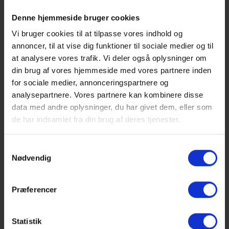
Giv meget gerne denne besked videre til jeres forældre.
Vi ses om ikke så længe
Denne hjemmeside bruger cookies
Vi bruger cookies til at tilpasse vores indhold og
Eksamen
annoncer, til at vise dig funktioner til sociale medier og til
3.g skal op i skriftlig dansk, skriftlig eksamen i et
at analysere vores trafik. Vi deler også oplysninger om
studieretningsfag på A-niveau og mundtligt forsvar SRP.
din brug af vores hjemmeside med vores partnere inden
for sociale medier, annonceringspartnere og
Årsprøver og DHO for 1.g og 2.g klasser
analysepartnere. Vores partnere kan kombinere disse
Alle 1.g elever skal skrive DHO og at den afsluttes med en
data med andre oplysninger, du har givet dem, eller som
mdt. prøve.
de har indsamlet fra din brug af deres tjenester.
Afslutning
Samtykkevalg
Vi ved endnu ikke, hvordan vi må fejre studenterne, men det
Nødvendig
ligger os meget på sinde at udtænke kreative og alternative
planer. Vi véd hvor meget det betyder for studentrene og
deres familier. Så her må vi afvente hvilke rammer vi må fejre
Præferencer
jer under.
Vi ved, at der den 22. juni vil være en huebegivenhed, hvor
Statistik
alle 3.g’ere bliver studenter.