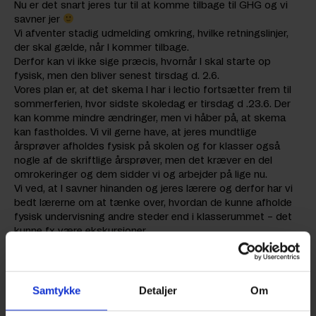
Nu er det snart jeres tur til at komme tilbage til GHG og vi
savner jer
Vi afventer stadig udmelding omkring, hvilke retningslinjer,
der skal gælde, når I kommer tilbage.
Derfor kan vi ikke sige præcis, hvornår I skal starte op
fysisk, men den bliver senest tirsdag d. 2.6.
Vores plan er, at det skema I har i lectio fortsætter frem til
sommerferien, hvor sidste skoledag er tirsdag d .23.6. Der
kan komme mindre ændringer, men vi håber på, at skema
kan fastholdes. Vi vil gerne have, at jeres mundtlige
årsprøver afholdes fysisk på skolen og for klasser også
nogle af de skriftlige årsprøver, men det kræver en del
omrokeringer og dem sidder vi og arbejder på lige nu.
Vi ved, at I savner hinanden og jeres lærere og derfor har vi
bedt lærerne om at tænke over, hvordan de kunne afholde
fysisk undervisning andre steder end i klasserummet – det
kunne fx være ekskursioner.
Som sagt er sidste skoledag tirsdag d.23.6 hvor vi afholder
GHG samling efterfulgt af et socialt arrangement for
klassen og klassens lærere.
Husk, at I stadig IKKE skal til eksamen – kun undervisning og
Samtykke
Detaljer
Om
årsprøver.