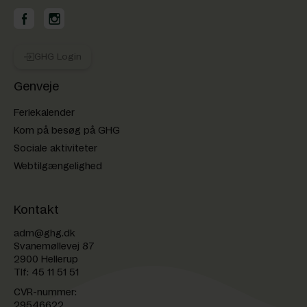
GHG på Facebook
GHG på Instagram
GHG Login
Genveje
Feriekalender
Kom på besøg på GHG
Sociale aktiviteter
Webtilgængelighed
Kontakt
adm@ghg.dk
Svanemøllevej 87
2900 Hellerup
Tlf:
45 11 51 51
CVR-nummer:
29546622