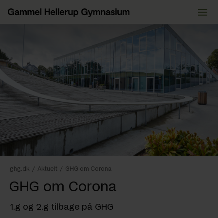
Videre
til
indhold
ghg.dk
/
Aktuelt
/
GHG om Corona
GHG om Corona
1.g og 2.g tilbage på GHG