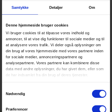
Fra Gammel Hellerup Gymnasium skal der lyde en stor tak
for nogle mindeværdige translokationer fredag den 26. juni.
Samtykke
Detaljer
Om
Tak til alle studenter og pårørende, der var med til at gøre
dagen lige så rørende og smuk, som den plejer at være, og
på nogle punkter mere intim og personlig.
Denne hjemmeside bruger cookies
På gymnasiet har vi været stolte og rørte over vores 3.g’ers
Vi bruger cookies til at tilpasse vores indhold og
måde at håndtere hele situationen omkring Covid 19, og
annoncer, til at vise dig funktioner til sociale medier og til
måden de har taget de ofre, de har været tvunget til at give
at analysere vores trafik. Vi deler også oplysninger om
for at undgå smittespredning.
din brug af vores hjemmeside med vores partnere inden
Vi håber, alle havde nogle gode studenterkørsler og -fester.
for sociale medier, annonceringspartnere og
analysepartnere. Vores partnere kan kombinere disse
Pas på jer selv derude og endnu engang TILLYKKE.
data med andre oplysninger, du har givet dem, eller som
de har indsamlet fra din brug af deres tjenester.
Samtykkevalg
Nødvendig
Præferencer