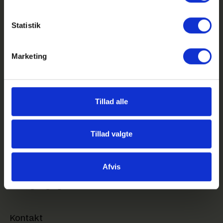
Statistik
Marketing
GHG på Facebook
GHG på Instagram
Tillad alle
GHG Login
Genveje
Tillad valgte
Feriekalender
Kom på besøg på GHG
Afvis
Sociale aktiviteter
Webtilgængelighed
Kontakt