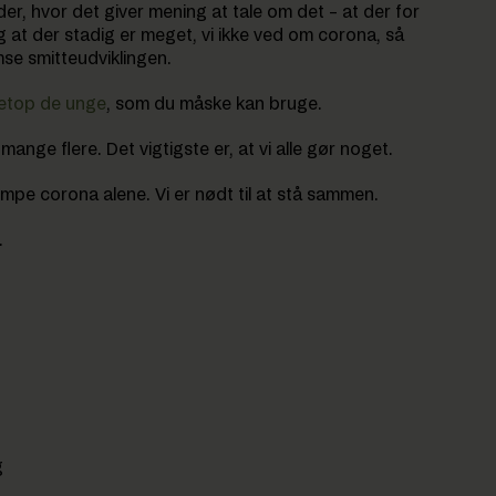
der, hvor det giver mening at tale om det – at der for
g at der stadig er meget, vi ikke ved om corona, så
emse smitteudviklingen.
 netop de unge
, som du måske kan bruge.
mange flere. Det vigtigste er, at vi alle gør noget.
kæmpe corona alene. Vi er nødt til at stå sammen.
.
g