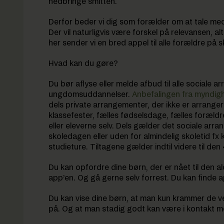
nedbringe smitten.
Derfor beder vi dig som forælder om at tale med
Der vil naturligvis være forskel på relevansen, al
her sender vi en bred appel til alle forældre 
Hvad kan du gøre?
Du bør aflyse eller melde afbud til alle sociale a
ungdomsuddannelser.
Anbefalingen fra myndig
dels private arrangementer, der ikke er arrangere
klassefester, fælles fødselsdage, fælles foræld
eller eleverne selv. Dels gælder det sociale arr
skoledagen eller uden for almindelig skoletid fx
studieture. Tiltagene gælder indtil videre til de
Du kan opfordre dine børn, der er nået til den ald
app’en. Og gå gerne selv forrest. Du kan finde 
Du kan vise dine børn, at man kun krammer de v
på. Og at man stadig godt kan være i kontakt m