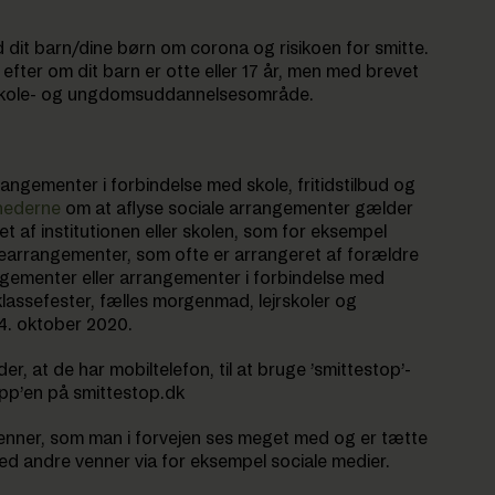
 dit barn/dine børn om corona og risikoen for smitte.
t efter om dit barn er otte eller 17 år, men med brevet
på skole- og ungdomsuddannelsesområde.
rrangementer i forbindelse med skole, fritidstilbud og
hederne
om at aflyse sociale arrangementer gælder
t af institutionen eller skolen, som for eksempel
rearrangementer, som ofte er arrangeret af forældre
angementer eller arrangementer i forbindelse med
 klassefester, fælles morgenmad, lejrskoler og
n 4. oktober 2020.
er, at de har mobiltelefon, til at bruge ’smittestop’-
app’en på smittestop.dk
enner, som man i forvejen ses meget med og er tætte
ed andre venner via for eksempel sociale medier.