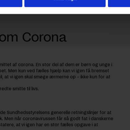
e om Corona
smittet af corona. En stor del af dem er børn og unge i
ppet. Men kun ved fælles hjælp kan vi igen få bremset
 til, at vi igen skal smøge ærmerne op – ikke kun for at
e smitte til livs.
de Sundhedsstyrelsens generelle retningslinjer for at
ak. Men når coronavirussen får så godt fat i danskerne
atere, at vi igen har en stor fælles opgave i at