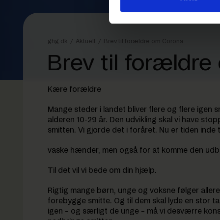
ghg.dk
/
Aktuelt
/
Brev til forældre om Corona
Brev til forældr
Kære forældre
Mange steder i landet bliver flere og flere igen 
alderen 10-29 år. Den udvikling skal vi have sto
smitten. Vi gjorde det i foråret. Nu er tiden inde
vaske hænder, men også for at komme den udbredt
Til det vil vi bede om din hjælp.
Rigtig mange børn, unge og voksne følger allere
forebygge smitte. Og til dem skal lyde en stor t
igen – og særligt de unge – må vi desværre konst