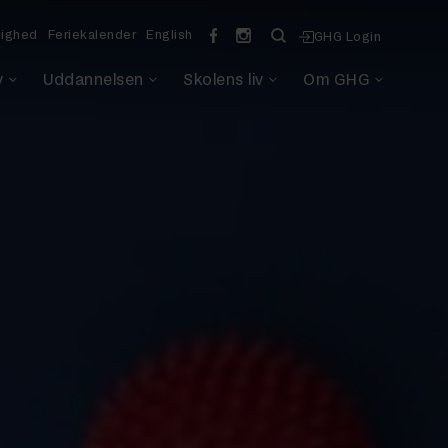
lighed
Feriekalender
English
GHG Login
v
Uddannelsen
Skolens liv
Om GHG