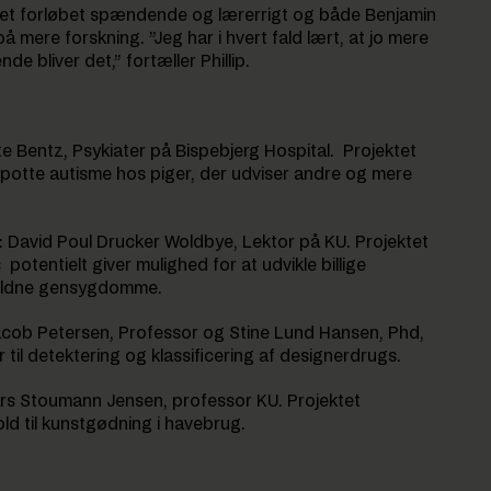
et forløbet spændende og lærerrigt og både Benjamin
på mere forskning. ”Jeg har i hvert fald lært, at jo mere
 bliver det,” fortæller Phillip.
e Bentz, Psykiater på Bispebjerg Hospital. Projektet
spotte autisme hos piger, der udviser andre og mere
r: David Poul Drucker Woldbye, Lektor på KU. Projektet
otentielt giver mulighed for at udvikle billige
jældne gensygdomme.
 Jacob Petersen, Professor og Stine Lund Hansen, Phd,
til detektering og klassificering af designerdrugs.
Lars Stoumann Jensen, professor KU. Projektet
ld til kunstgødning i havebrug.