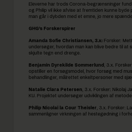
Eleverne har trods Corona-begrænsninger fund
og Philip vil ikke afvise at fremtiden kunne byde 
man går i dybden med et emne, jo mere spændende
GHG’s Forskerspirer
Amanda Sofie Christiansen, 3.x:
Forsker: Mett
undersøger, hvordan man kan blive bedre til at 
skjulte tegn end drenge.
Benjamin Dyrekilde Sommerlund
, 3.x. Forske
opstiller en forsøgsmodel, hvor forsøg med mus p
behandlinger, målrettet enkeltpersoner med s
Natalie Clara Petersen
, 3.x. Forsker: Nikolaj
KU. Projektet undersøger udviklingen af metoder 
Philip Nicolai la Cour Theisler
, 3.x. Forsker: 
sammenligner virkningen af hestegødning i forho