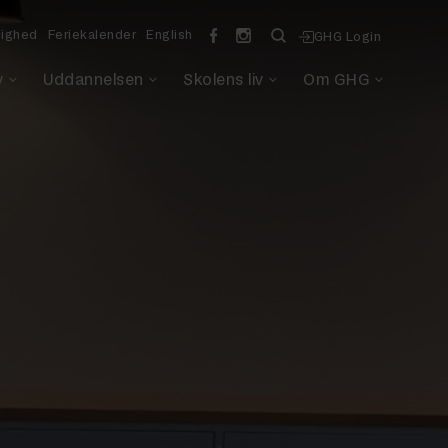
lighed
Feriekalender
English
GHG Login
v
Uddannelsen
Skolens liv
Om GHG