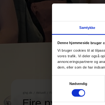
Samtykke
Denne hjemmeside bruger c
Vi bruger cookies til at tilpas
vores trafik. Vi deler også 
annonceringspartnere og anal
dem, eller som de har indsaml
Samtykkevalg
Nødvendig
ghg.dk
/
Aktuelt
/
Fire nye forskerspirer springer ud på G
Fire nye forsker