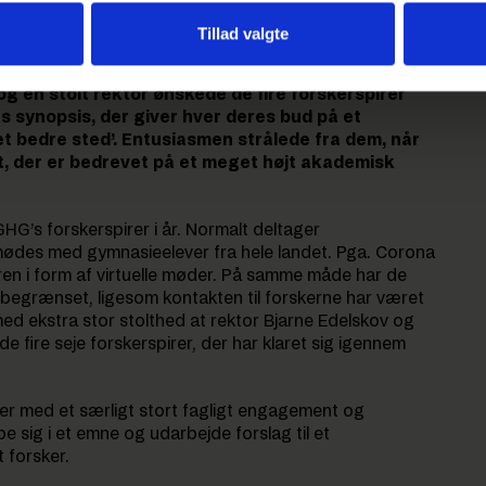
Tillad valgte
e var desværre forhindret i at deltage.
og en stolt rektor ønskede de fire forskerspirer
s synopsis, der giver hver deres bud på et
 et bedre sted’. Entusiasmen strålede fra dem, når
t, der er bedrevet på et meget højt akademisk
GHG’s forskerspirer i år. Normalt deltager
 mødes med gymnasieelever fra hele landet. Pga. Corona
en i form af virtuelle møder. På samme måde har de
egrænset, ligesom kontakten til forskerne har været
t med ekstra stor stolthed at rektor Bjarne Edelskov og
de fire seje forskerspirer, der har klaret sig igennem
ver med et særligt stort fagligt engagement og
e sig i et emne og udarbejde forslag til et
 forsker.