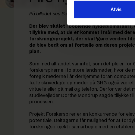
Afvis
På billedet ses Benjamin, Amanda og Philip. Natali
Der blev skålet i boblende hyldeblomstsaft, 
tillykke med, at de er kommet i mål med dere
forskningsprojekt, der skal ’gøre verden til
de blev bedt om at fortælle om deres projek
plan.
Som med alt andet var intet, som det plejer for 
forskerspirerne i to store landsmøder, hvor de
foregik møderne i år derhjemme foran computer
fælle skrivedage og møder på GHG også været b
virtuelle eller på mail og telefon. Derfor var de
studievejleder Dorthe Mondrup sagde tillykke til 
processen.
Projekt Forskerspirer er en konkurrence for ele
potentiale. Deltagerne får mulighed for at fordyb
forskningsprojekt i samarbejde med en etableret