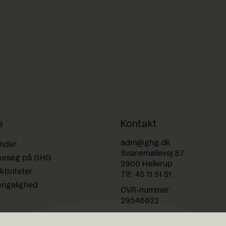
e
Kontakt
adm@ghg.dk
ender
Svanemøllevej 87
besøg på GHG
2900 Hellerup
ktiviteter
Tlf:
45 11 51 51
ængelighed
CVR-nummer:
29546622
EAN-nummer: