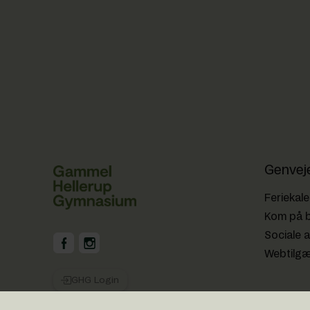
Genvej
Feriekal
Kom på 
Sociale a
GHG på Facebook
GHG på Instagram
Webtilg
GHG Login