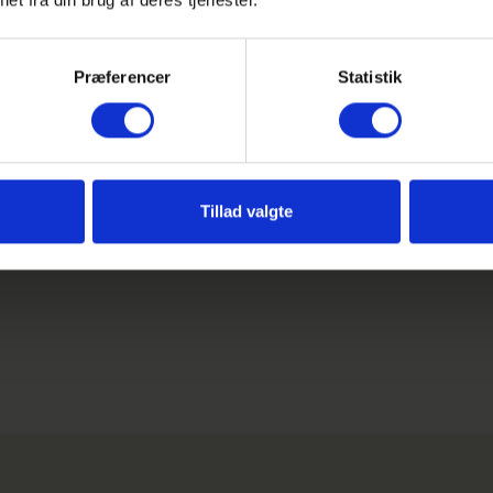
Præferencer
Statistik
HG
.g’erne på GHG. Tyskeleverne har deltaget i en
aret på opgaver og produceret små film. Franskeleverne
Tillad valgte
aktiviteter, hvor de fik præsenteret et land, hvor der
da og Elfenbenskysten. Herefter så de en moderne
fransk kage. Spanskeleverne skiftedes til at undervise