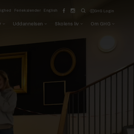
lighed
Feriekalender
English
GHG Login
v
Uddannelsen
Skolens liv
Om GHG