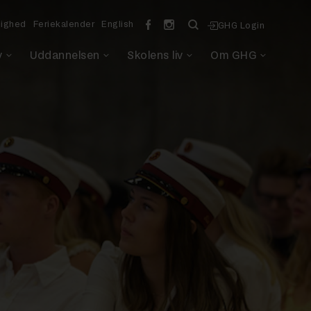
lighed
Feriekalender
English
GHG Login
v
Uddannelsen
Skolens liv
Om GHG