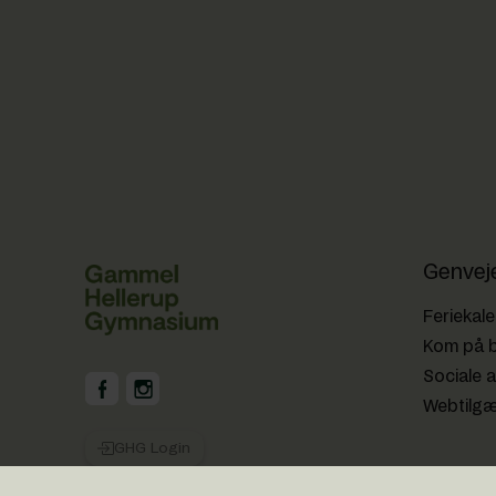
Genvej
Feriekal
Kom på 
Sociale a
GHG på Facebook
GHG på Instagram
Webtilg
GHG Login