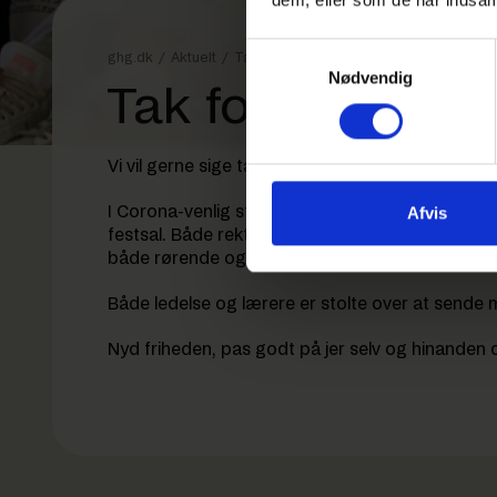
Samtykkevalg
ghg.dk
/
Aktuelt
/
Tak for en god translokation
Nødvendig
Tak for en god t
Vi vil gerne sige tak til alle, der deltog i translo
Afvis
I Corona-venlig stil blev der afholdt seks translo
festsal. Både rektor Bjarne Edelskov, og vicerekt
både rørende og festlige.
Både ledelse og lærere er stolte over at sende 
Nyd friheden, pas godt på jer selv og hinanden 