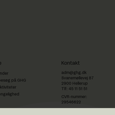
e
Kontakt
adm@ghg.dk
ender
Svanemøllevej 87
besøg på GHG
2900 Hellerup
ktiviteter
Tlf:
45 11 51 51
ængelighed
CVR-nummer:
29546622
EAN-nummer: