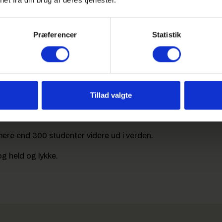
Præferencer
Statistik
ranslokation
kation for vores studenter fredag den 25. juni.
Tillad valgte
kationer med to klasser pr. fejring i både skolens hal og
or Janni la Cour stod for translokationerne, der var
mere end 300 studenter videre ud i verden.
og held og lykke.