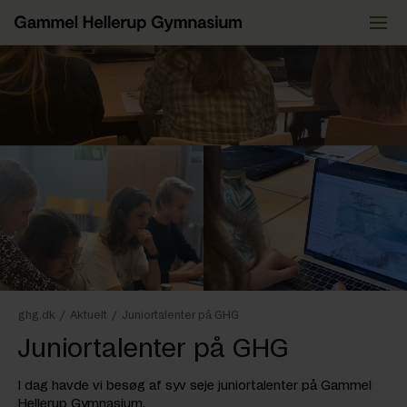
Videre
til
indhold
ghg.dk
/
Aktuelt
/
Juniortalenter på GHG
Juniortalenter på GHG
I dag havde vi besøg af syv seje juniortalenter på Gammel
Hellerup Gymnasium.