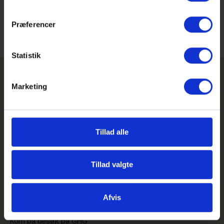
undervisning på højt fagligt niveau.
Præferencer
Statistik
Marketing
Tillad alle
GHG på Facebook
GHG på Instagram
Tillad valgte
GHG Login
Genveje
Afvis
Feriekalender
Kom på besøg på GHG