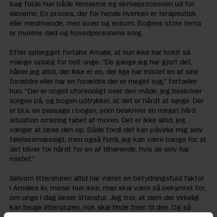
bag folde hun både temaerne og skriveprocessen ud for
eleverne. En proces, der for hende hverken er terapeutisk
eller medrivende, men svær og ensom. Bogens store tema
er morens død og hovedpersonens sorg.
Efter oplægget fortalte Amalie, at hun ikke har holdt så
mange oplæg for helt unge: ”De gange jeg har gjort det,
håber jeg altid, der ikke er en, der lige har mistet en af sine
forældre eller har en forældre der er meget syg,” fortæller
hun. ”Der er noget uforsonligt over den måde, jeg beskriver
sorgen på, og bogen udtrykker, at det er hårdt at sørge. Der
er bl.a. en passage i bogen, som beskriver en meget hård
situation omkring tabet af moren. Det er ikke altid, jeg
vælger at læse den op. Både fordi det kan påvirke mig selv
følelsesmæssigt, men også fordi, jeg kan være bange for at
det bliver for hårdt for en af tilhørende, hvis de selv har
mistet.”
Selvom litteraturen altid har været en betydningsfuld faktor
i Amalies liv, mener hun ikke, man skal være så bekymret for,
om unge i dag læser litteratur. Jeg tror, at dem der virkelig
kan bruge litteraturen, nok skal finde frem til den. Og så