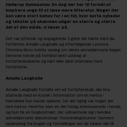
Hellerup Gymnasium. En dag der har til formål at
inspirere unge til at læse mere litteratur. Noget der
kan være stort behov for i en tid, hvor korte nyheder
og tekster på skærmen udgør en større og større
del af den måde, vi læser på.
Det var lyttende og engagerede 2.g’ere der hørte med da
forfattere Amalie Langballe og efterfølgende Leonora
Christina Skov holdte oplæg om deres anmelderroste bøger.
Eleverne havde på forhånd læst uddrag af
forfatterskaberne og hørt eller læst interview med
forfatterne.
Amalie Langballe
Amalie Langballe fortalte om sit forfatterskab, der bl.a.
startede med en kronik i Information om en metoo-
hændelse hun havde oplevet, før der rigtig var noget der
hed metoo. Herefter blev en del forlag interesserede i hende,
og hun fik en bogkontrakt, der udmøntede sig i hendes
anmelderroste debutroman ’forsvindingsnumre’. Gennem
oplæsning fra bogen og fortællinger om de tanker der lå