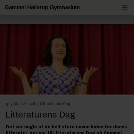
Videre
til
indhold
ghg.dk
/
Aktuelt
/
Litteraturens Dag
Litteraturens Dag
Det var nogle af de helt store navne inden for dansk
litteratur, der var til Litteraturens Dag på Gammel