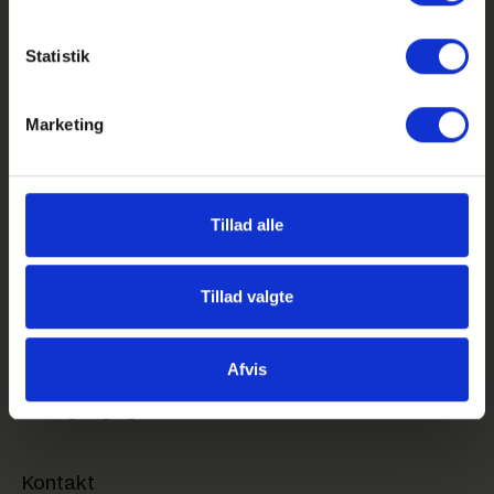
Statistik
Marketing
GHG på Facebook
GHG på Instagram
Tillad alle
GHG Login
Genveje
Tillad valgte
Feriekalender
Kom på besøg på GHG
Afvis
Sociale aktiviteter
Webtilgængelighed
Kontakt