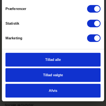
Præferencer
Statistik
Marketing
Tillad alle
GHG på Facebook
GHG på Instagram
GHG Login
Tillad valgte
Genveje
Afvis
Feriekalender
Kom på besøg på GHG
Sociale aktiviteter