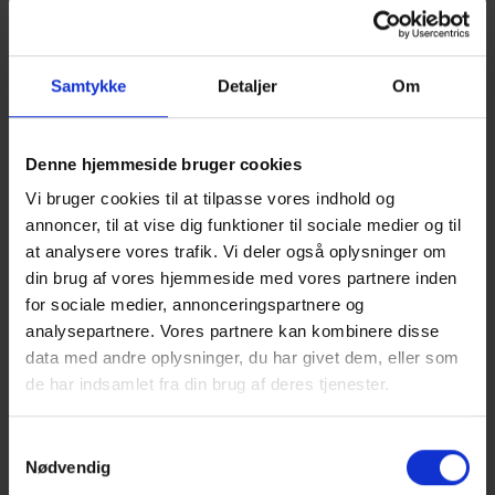
alkohol
I denne uge har der været ’bogstavmiddage’ på Gammel
Hellerup Gymnasium med stor deltagelse fra skolens elever.
Samtykke
Detaljer
Om
Bogstavsmiddagene er 100 procent elevarrangeret af en
initiativrig elevgruppe og inviterer til et inkluderende
Denne hjemmeside bruger cookies
fællesskab for alle klasser, på tværs af årgange. Til
middagene mødes klasserne på tværs af alle tre årgange i
Vi bruger cookies til at tilpasse vores indhold og
GHG’s kantine og spiser middag sammen med de to andre
annoncer, til at vise dig funktioner til sociale medier og til
klasser som har samme bogstav som dem (eks. 1.x, 2.x og
at analysere vores trafik. Vi deler også oplysninger om
3.x). Der er arrangeret underholdning og quizzer og sørget
din brug af vores hjemmeside med vores partnere inden
for at alle deltagere sidder i nærheden af en person, de
kender godt, samtidig med muligheden for at møde en
for sociale medier, annonceringspartnere og
masse nye. Arrangementet er 100 procent alkoholfrit og et
analysepartnere. Vores partnere kan kombinere disse
godt eksempel på at unge gerne vil det inkluderende
data med andre oplysninger, du har givet dem, eller som
fællesskabet på Gammel Hellerup Gymnasium – også uden
de har indsamlet fra din brug af deres tjenester.
alkohol.
Samtykkevalg
Nødvendig