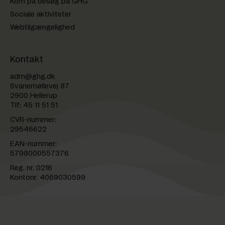
Kom på besøg på GHG
Sociale aktiviteter
Webtilgængelighed
Kontakt
adm@ghg.dk
Svanemøllevej 87
2900 Hellerup
Tlf:
45 11 51 51
CVR-nummer:
29546622
EAN-nummer:
5798000557376
Reg. nr. 0216
Kontonr. 4069030599