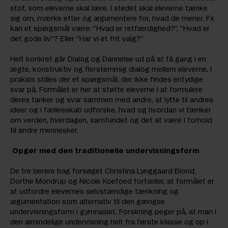
stof, som eleverne skal lære. I stedet skal eleverne tænke
sig om, mærke efter og argumentere for, hvad de mener. Fx
kan et spørgsmål være: ”Hvad er retfærdighed?”, ”Hvad er
det gode liv”? Eller ”Har vi et frit valg?”
Helt konkret går Dialog og Dannelse ud på at få gang i en
ægte, konstruktiv og flerstemmig dialog mellem eleverne. I
praksis stilles der et spørgsmål, der ikke findes entydige
svar på. Formålet er her at støtte eleverne i at formulere
deres tanker og svar sammen med andre, at lytte til andres
ideer og i fællesskab udforske, hvad og hvordan vi tænker
om verden, hverdagen, samfundet og det at være i forhold
til andre mennesker.
Opgør med den traditionelle undervisningsform
De tre lærere bag forsøget Christina Lynggaard Blond,
Dorthe Mondrup og Nicole Koefoed fortæller, at formålet er
at udfordre elevernes selvstændige tænkning og
argumentation som alternativ til den gængse
undervisningsform i gymnasiet. Forskning peger på, at man i
den almindelige undervisning helt fra første klasse og op i