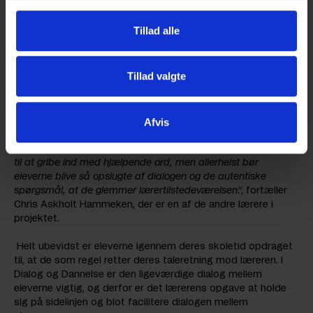
Læreren sørger for at være anonym og nærmest usynlig ved
at gå ud af kredsen, når spørgsmålet er stillet, og blander
Tillad alle
sig kun, med fx et ekstra spørgsmål, hvis dialogen går i stå
eller når det er nødvendigt i forhold til at fastholde elevernes
fokus på at besvare hovedspørgsmålet.
Tillad valgte
”
Som underviser er det en klar udfordring at give slip på
styring og kontrol. Man faciliterer så småt i begyndelsen, men
Afvis
når dialogcirklen er godt i gang og snakken går livligt blandt
eleverne, må man træde i baggrunden og bevæge sig med en
tyst og nærmest usynlig autoritet. Man er i rummet og er klar
til at gribe ind med hjælpende ord, men allerhelst bør
eleverne blive så opslugte af dialogen og de autentiske
spørgsmål, at de glemmer lærertilstedeværelsen
.”, fortæller
Chris Askholt Hammeken, der er en af de andre lærere i
projektet.
Helt ubevidst er eleverne igennem deres skoletid opdraget
til, at de som regel retter deres taleretning mod læreren. I
Dialog og Dannelse er den ligeværdige dialog mellem
eleverne vigtig, og derfor er det lærerens opgave at holde
sig på sidelinjen og blot facilitere dialogen mellem