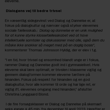
eleverne.
Dialogens vej til bedre trivsel
En væsentlig sidegevinst ved Dialog og Dannelse er, at
fokus på dialogkultur og nærvær også styrker elevernes
sociale fællesskab.:
Dialog og dannelse er en unik mulighed
for at kunne styrke klassefællesskabet ved at have
intellektuelle samtaler og diskussioner med alle, også dem du
måske ikke snakker så meget med på en daglig basis”
,
kommenterer Thomas Johnsson Hyldig, der er elev i 1.g.
”I en tid, hvor trivsel og ensomhed blandt unge er i fokus,
rammer Dialog og Dannelse godt ind i gymnasielivet. Hvis
eleverne skal lære optimalt, er trivslen i klasserne vigtig og
gennem dialogformen kommer eleverne tættere på
hinanden. Fokus på respekt for hinanden og en god
dialogkultur, hvor alle kommer til orde og har lige ret, er
vigtig ift. elevernes omgang med hinanden,” afslutter
Christina Lynggaard Blond.
I de fire forsøgsklasser er Dialog og Dannelse på skemaet
seks gange á 45 min. fra december til april 2023. Herefter er