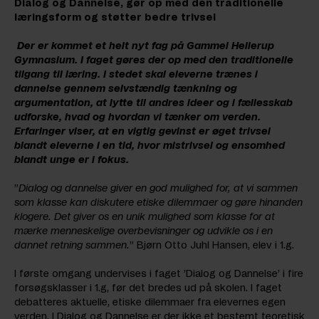
Dialog og Dannelse, gør op med den traditionelle
læringsform og støtter bedre trivsel
Der er kommet et helt nyt fag på Gammel Hellerup
Gymnasium. I faget gøres der op med den traditionelle
tilgang til læring. I stedet skal eleverne trænes i
dannelse gennem selvstændig tænkning og
argumentation, at lytte til andres ideer og i fællesskab
udforske, hvad og hvordan vi tænker om verden.
Erfaringer viser, at en vigtig gevinst er øget trivsel
blandt eleverne i en tid, hvor mistrivsel og ensomhed
blandt unge er i fokus.
”
Dialog og dannelse giver en god mulighed for, at vi sammen
som klasse kan diskutere etiske dilemmaer og gøre hinanden
klogere. Det giver os en unik mulighed som klasse for at
mærke menneskelige overbevisninger og udvikle os i en
dannet retning sammen.
” Bjørn Otto Juhl Hansen, elev i 1.g.
I første omgang undervises i faget ’Dialog og Dannelse’ i fire
forsøgsklasser i 1.g, før det bredes ud på skolen. I faget
debatteres aktuelle, etiske dilemmaer fra elevernes egen
verden. I Dialog og Dannelse er der ikke et bestemt teoretisk