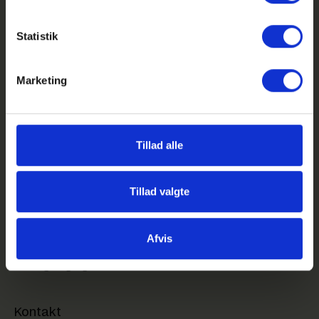
Statistik
Marketing
GHG på Facebook
GHG på Instagram
Tillad alle
GHG Login
Genveje
Tillad valgte
Feriekalender
Kom på besøg på GHG
Afvis
Sociale aktiviteter
Webtilgængelighed
Kontakt