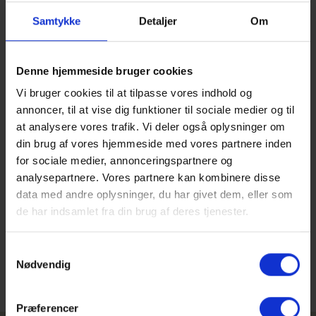
november kl. 19 – 23.
Samtykke
Detaljer
Om
KØB BILLETTER HER
https://www.place2book.com/da/sw2/sales/9lb7k8an7s
Denne hjemmeside bruger cookies
Salgsperiode er fra 13.10 kl. 22.00 til den torsdag 26/10.
Vi bruger cookies til at tilpasse vores indhold og
annoncer, til at vise dig funktioner til sociale medier og til
Jubilæumsfesten er inkl. forret og hovedret.
Der vil kunne købes øl, vin og vand.
at analysere vores trafik. Vi deler også oplysninger om
din brug af vores hjemmeside med vores partnere inden
Mange af lærerne vil være med og glæder sig til at se jer
for sociale medier, annonceringspartnere og
igen
analysepartnere. Vores partnere kan kombinere disse
data med andre oplysninger, du har givet dem, eller som
de har indsamlet fra din brug af deres tjenester.
Samtykkevalg
Nødvendig
Præferencer