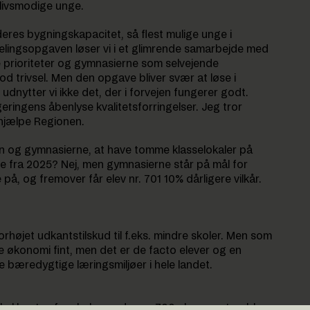
livsmodige unge.
res bygningskapacitet, så flest mulige unge i
elingsopgaven løser vi i et glimrende samarbejde med
 prioriteter og gymnasierne som selvejende
od trivsel. Men den opgave bliver svær at løse i
 udnytter vi ikke det, der i forvejen fungerer godt.
geringens åbenlyse kvalitetsforringelser. Jeg tror
 hjælpe Regionen.
en og gymnasierne, at have tomme klasselokaler på
ne fra 2025? Nej, men gymnasierne står på mål for
 på, og fremover får elev nr. 701 10% dårligere vilkår.
rhøjet udkantstilskud til f.eks. mindre skoler. Men som
e økonomi fint, men det er de facto elever og en
ge bæredygtige læringsmiljøer i hele landet.
skal høstes fra skoler med over 700 elever, netop blev