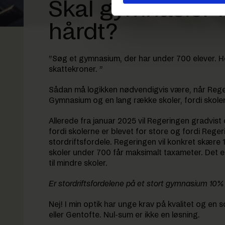
Skal gymnasier 
hårdt?
”Søg et gymnasium, der har under 700 elever. 
skattekroner. ”
Sådan må logikken nødvendigvis være, når Reger
Gymnasium og en lang række skoler, fordi skolen
Allerede fra januar 2025 vil Regeringen gradvis
fordi skolerne er blevet for store og fordi Rege
stordriftsfordele. Regeringen vil konkret skære 1
skoler under 700 får maksimalt taxameter. Det e
til mindre skoler.
Er stordriftsfordelene på et stort gymnasium 10% 
Nej! I min optik har unge krav på kvalitet og e
eller Gentofte. Nul-sum er ikke en løsning.