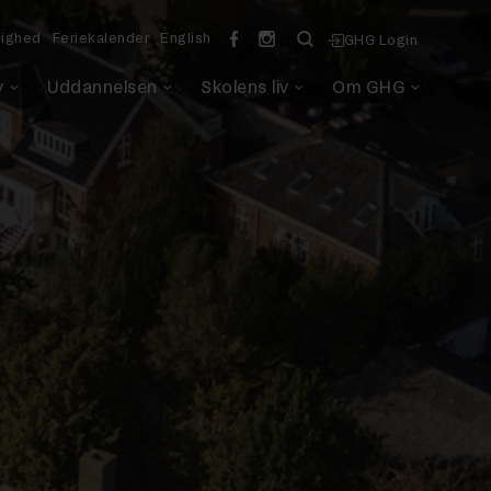
lighed
Feriekalender
English
GHG Login
v
Uddannelsen
Skolens liv
Om GHG