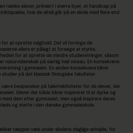
 en række elever, primært i større byer, et handicap på
istriktspakke, hvis de altså går på en skole med flere end
for at oprette valghold. Det vil forringe de
sierne ellers er pålagt at forsøge at styrke.
gheden for at oprette de mindre studieretninger, såsom
ler naturvidenskab på særlig højt niveau. En konsekvens
nsretning i gymnasiet. En anden konsekvens bliver
studier på det klassisk filologiske fakulteter.
 være besparelser på talentaktiviteter for de elever, der
nasiet. Elever der både bliver inspireret til at dyrke og
re med dem efter gymnasiet, men også inspirere deres
r plads og støtte i den danske gymnasieskole.
trækker tæppet væk under skolens daglige arbejde, for