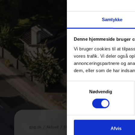
Samtykke
Denne hjemmeside bruger c
Vi bruger cookies til at tilpas
vores trafik. Vi deler også 
annonceringspartnere og anal
dem, eller som de har indsaml
Samtykkevalg
Nødvendig
ghg.dk
/
Aktuelt
/
Skal gymnasier med flere end 700 elev
Afvis