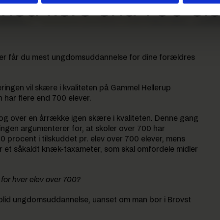
med flere end 700 el
Her får du mest ungdomsuddannelse for dine forældres
ingen vil skære i kvaliteten på Gammel Hellerup
 har flere end 700 elever.
t og over en årrække igen skære i kvaliteten. Denne gang
ringen argumenterer for, at skoler over 700 har
0 procent i tilskuddet pr. elev over 700 elever, mens
r et såkaldt knæk-taxameter, som skal omfordele midler
for hver elev over 700?
n solid ungdomsuddannelse, uanset om man bor i Brovst