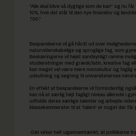
”Alle skal blive så dygtige som de kan” og nu får
10%, hvis det står til den nye finanslov og landd
700.”
Besparelserne vil gå hårdt ud over mulighederne 
naturvidenskabelige og sproglige fag, som gymna
Beskæringerne vil højst sandsynligt ramme muli
studieretninger med græsk/latin, kreative fag el
kan meget vel være mere monokultur og faglig e
udsultning og søgning til universiteternes mindre 
En effekt af besparelserne vil formodentlig også
kan nå et særlig højt fagligt niveau allerede i gym
udfolde deres særlige talenter og arbejde vide
klassekammerater til at ’talent’ er noget der få
-Det virker helt uigennemtænkt, at politikerne 