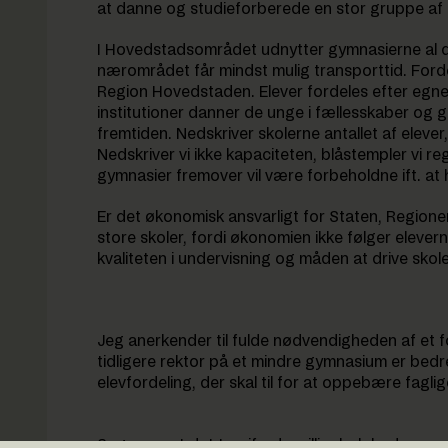
at danne og studieforberede en stor gruppe af 
I Hovedstadsområdet udnytter gymnasierne al de
nærområdet får mindst mulig transporttid. Ford
Region Hovedstaden. Elever fordeles efter egne
institutioner danner de unge i fællesskaber og g
fremtiden. Nedskriver skolerne antallet af elever,
Nedskriver vi ikke kapaciteten, blåstempler vi re
gymnasier fremover vil være forbeholdne ift. at
Er det økonomisk ansvarligt for Staten, Region
store skoler, fordi økonomien ikke følger elever
kvaliteten i undervisning og måden at drive skole
Jeg anerkender til fulde nødvendigheden af et fo
tidligere rektor på et mindre gymnasium er bedr
elevfordeling, der skal til for at oppebære fagli
Sagen er, at det trecifrede millionbeløb, der nu 