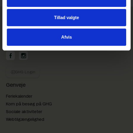
Tillad valgte
Afvis
GHG på Facebook
GHG på Instagram
GHG Login
Genveje
Feriekalender
Kom på besøg på GHG
Sociale aktiviteter
Webtilgængelighed