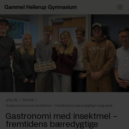
Videre
til
indhold
ghg.dk
/
Aktuelt
/
Gastronomi med insektmel – fremtidens bæredygtige bagværk
Gastronomi med insektmel –
fremtidens bæredygtige