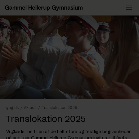
Videre
til
indhold
ghg.dk
/
Aktuelt
/
Translokation 2025
Translokation 2025
Vi glæder os til en af de helt store og festlige begivenheder
på året, når Gammel Hellerup Gymnasium inviterer til årets