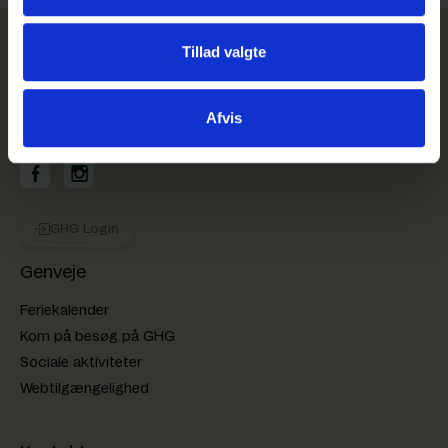
Tillad valgte
Afvis
GHG på Facebook
GHG på Instagram
GHG Login
Genveje
Feriekalender
Kom på besøg på GHG
Sociale aktiviteter
Webtilgængelighed