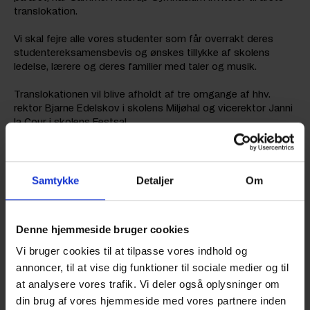
translokation.
Vi skal fejre alle vores studenter som får overrakt deres
studentereksamensbevis og ønskes tillykke af skolens
ledelse, lærere og deres familier med taler og musik.
Translokationen vil blive afholdt af tre omgange af hhv.
rektor Bjarne Edelskov i skolens Miljøhal og vicerektor Janni
la Cour i skolens Festsal.
Samtykke
Detaljer
Om
Program
kl. 9.00
3.e og 3.u i hallen
Denne hjemmeside bruger cookies
3.x og 3.z i salen
Vi bruger cookies til at tilpasse vores indhold og
annoncer, til at vise dig funktioner til sociale medier og til
Kl. 10.00
3.f og 3.h i hallen
at analysere vores trafik. Vi deler også oplysninger om
3.k og 3.n i salen
din brug af vores hjemmeside med vores partnere inden