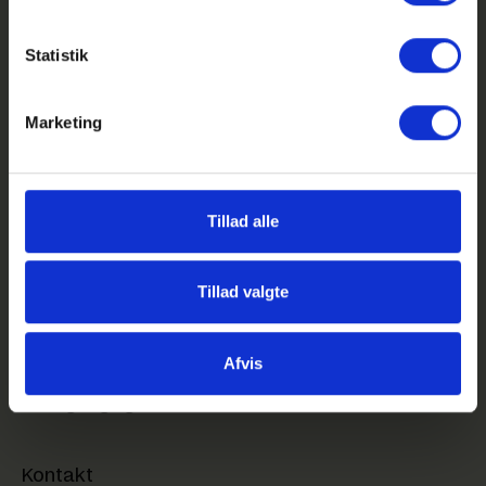
Statistik
Marketing
GHG på Facebook
GHG på Instagram
Tillad alle
GHG Login
Genveje
Tillad valgte
Feriekalender
Kom på besøg på GHG
Afvis
Sociale aktiviteter
Webtilgængelighed
Kontakt