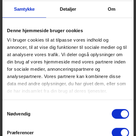
En del af grundforløbet i 1.g er faget AP, der står for almen
sprogforståelse. Faget giver en fælles sproglig basis for de
Samtykke
Detaljer
Om
følgende sprogfag. AP styrker bl.a. den sproglige
bevidsthed og analysefærdighed gennem samarbejde
mellem dansk, fremmedsprog og latin.
Denne hjemmeside bruger cookies
Sproget kan dog mere end grammatik, bøjninger og
Vi bruger cookies til at tilpasse vores indhold og
analyser. Sproget kan også opklare forbrydelser. Det fik alle
annoncer, til at vise dig funktioner til sociale medier og til
1.g’erne i dag forskellige spændende eksempler på, da vi
at analysere vores trafik. Vi deler også oplysninger om
havde besøg af Mads Christiansen fra ProLing, der har en
din brug af vores hjemmeside med vores partnere inden
Ph.d. i germanistisk lingvistik og indimellem bliver tilkaldt for
at hjælpe politiet med at opklare kriminalsager. Han fortalte
for sociale medier, annonceringspartnere og
levende og inddragende om en lang række kriminalsager,
analysepartnere. Vores partnere kan kombinere disse
hvor bl.a. mordere og kidnappere er blevet afsløret af deres
data med andre oplysninger, du har givet dem, eller som
’sproglige fingeraftryk’ Eleverne prøvede selv kræfter med,
de har indsamlet fra din brug af deres tjenester.
hvordan man kan identificere en person gennem deres
måde at bruge sproget på, fejl og personlig stil.
Samtykkevalg
Nødvendig
Præferencer