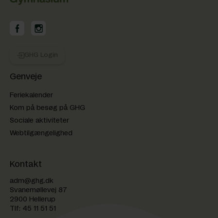
GHG på Facebook
GHG på Instagram
GHG Login
Genveje
Feriekalender
Kom på besøg på GHG
Sociale aktiviteter
Webtilgængelighed
Kontakt
adm@ghg.dk
Svanemøllevej 87
2900 Hellerup
Tlf:
45 11 51 51