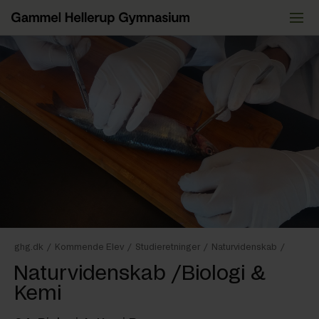
Videre
til
indhold
ghg.dk
/
Kommende Elev
/
Studieretninger
/
Naturvidenskab
/
Naturvidenskab /Biologi &
Kemi