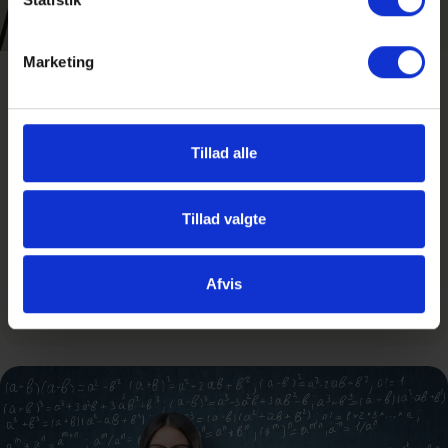
Marketing
Forskerspirer
I programmet Forskerspirer kan du prøve kræfter med
Tillad alle
forskning på universitetsniveau. Du udvikler dit eget
forskningsprojekt, får tilknyttet en forsker og deltager i
en landsdækkende konkurrence.
Tillad valgte
Læs mere
her
Afvis