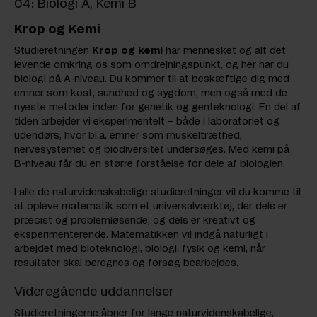
04: Biologi A, Kemi B
Krop og Kemi
Studieretningen
Krop og kemi
har mennesket og alt det
levende omkring os som omdrejningspunkt, og her har du
biologi på A-niveau. Du kommer til at beskæftige dig med
emner som kost, sundhed og sygdom, men også med de
nyeste metoder inden for genetik og genteknologi. En del af
tiden arbejder vi eksperimentelt – både i laboratoriet og
udendørs, hvor bl.a. emner som muskeltræthed,
nervesystemet og biodiversitet undersøges. Med kemi på
B-niveau får du en større forståelse for dele af biologien.
I alle de naturvidenskabelige studieretninger vil du komme til
at opleve matematik som et universalværktøj, der dels er
præcist og problemløsende, og dels er kreativt og
eksperimenterende. Matematikken vil indgå naturligt i
arbejdet med bioteknologi, biologi, fysik og kemi, når
resultater skal beregnes og forsøg bearbejdes.
Videregående uddannelser
Studieretningerne åbner for lange naturvidenskabelige,