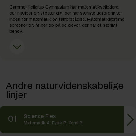
Gammel Hellerup Gymnasium har matematikvejledere,
der hjælper og støtter dig, der har særlige udfordringer
inden for matematik og talforståelse. Matematiklærerne
screener og følger op på de elever, der har et særligt
behov.
GHG’s to matematikvejledere
Andre naturvidenskabelige
linjer
Lars Petersen (LP)
lp
@ghg.dk
Christina Løvdal Vest (CVE)
sm@ghg.dk
Science Flex
01
Matematik A, Fysik B, Kemi B