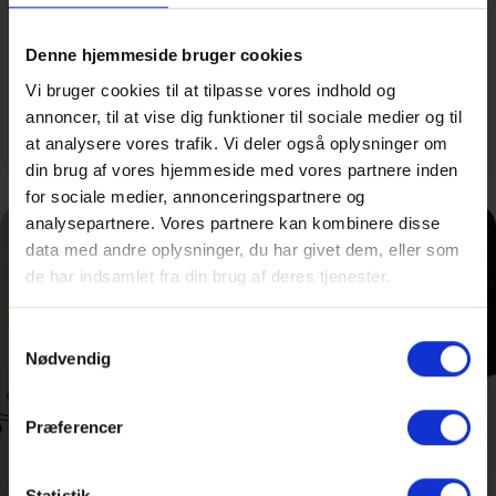
I InterMat bliver du rustet til at løse matematiske
får derved et ekstra modul ca. en gang om ugen, hvor
opgaver. Tilbuddet fungerer blandt andet som
undervisningen foregår på GHG. Undervisningen er
Denne hjemmeside bruger cookies
brobygning mellem gymnasiet og universitetet, så
tilrettelagt i små overskuelige projektforløb af GHG’s
overgangen lettes.
lærere i samarbejde med Hellerup Skoles lærere med
Vi bruger cookies til at tilpasse vores indhold og
fokus på at udfordre eleverne på fordybelse og abstrakt
annoncer, til at vise dig funktioner til sociale medier og til
tænkning – læs mere
her
.
at analysere vores trafik. Vi deler også oplysninger om
din brug af vores hjemmeside med vores partnere inden
for sociale medier, annonceringspartnere og
analysepartnere. Vores partnere kan kombinere disse
data med andre oplysninger, du har givet dem, eller som
de har indsamlet fra din brug af deres tjenester.
Samtykkevalg
Nødvendig
Præferencer
Statistik