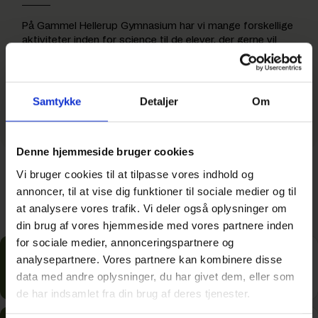
På Gammel Hellerup Gymnasium har vi mange forskellige
aktiviteter inden for science til de elever, der gerne vil
udfordres udover den almindelige undervisning.
Samtykke
Detaljer
Om
Denne hjemmeside bruger cookies
Vi bruger cookies til at tilpasse vores indhold og
annoncer, til at vise dig funktioner til sociale medier og til
Naturvidenskabelige linjer
Gammel Hellerup Gymnasium er certificeret inden for
at analysere vores trafik. Vi deler også oplysninger om
talentarbejde gennem Science Talenter, og er tilmeldt
din brug af vores hjemmeside med vores partnere inden
deres tilbud, så elever med ekstra interesse for
for sociale medier, annonceringspartnere og
naturvidenskab og matematik kan komme på science
analysepartnere. Vores partnere kan kombinere disse
Science Flex
01
camps på talentcentret i Sorø – læs mere
her.
data med andre oplysninger, du har givet dem, eller som
Matematik A, Fysik B, Kemi B
Gammel Hellerup Gymnasium er medlem af UNF
de har indsamlet fra din brug af deres tjenester.
(Ungdommens Naturvidenskabelige Forening), så