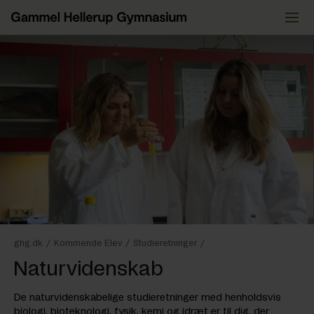
Videre
til
indhold
ghg.dk
/
Kommende Elev
/
Studieretninger
/
Naturvidenskab
De naturvidenskabelige studieretninger med henholdsvis
biologi, bioteknologi, fysik, kemi og idræt er til dig, der