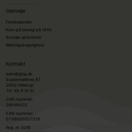
Genveje
Feriekalender
Kom på besøg på GHG
Sociale aktiviteter
Webtilgængelighed
Kontakt
adm@ghg.dk
Svanemøllevej 87
2900 Hellerup
Tlf:
45 11 51 51
CVR-nummer:
29546622
EAN-nummer:
5798000557376
Reg. nr. 0216