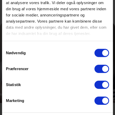
at analysere vores trafik. Vi deler også oplysninger om
fag og valgfag
din brug af vores hjemmeside med vores partnere inden
for sociale medier, annonceringspartnere og
analysepartnere. Vores partnere kan kombinere disse
data med andre oplysninger, du har givet dem, eller som
de har indsamlet fra din brug af deres tjenester.
Samtykkevalg
Nødvendig
Præferencer
Statistik
Marketing
Hør, hvordan det er at gå på en