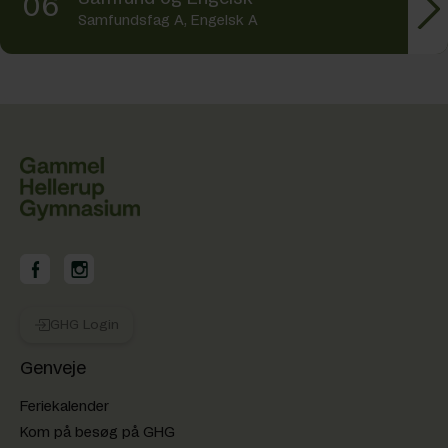
06
Samfundsfag A, Engelsk A
GHG på Facebook
GHG på Instagram
GHG Login
Genveje
Feriekalender
Kom på besøg på GHG