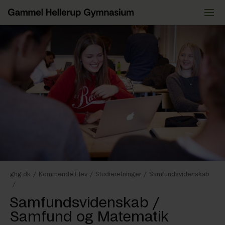
Videre
til
indhold
ghg.dk
/
Kommende Elev
/
Studieretninger
/
Samfundsvidenskab
/
Samfundsvidenskab /
Samfund og Matematik