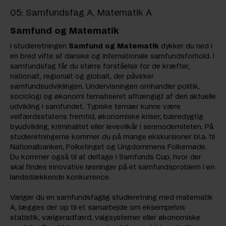
05: Samfundsfag A, Matematik A
Samfund og M
atematik
I studieretningen
Samfund og Matematik
dykker du ned i
en bred vifte af danske og internationale samfundsforhold. I
samfundsfag får du større forståelse for de kræfter,
nationalt, regionalt og globalt, der påvirker
samfundsudviklingen. Undervisningen omhandler politik,
sociologi og økonomi tematiseret afhængigt af den aktuelle
udvikling i samfundet. Typiske temaer kunne være
velfærdsstatens fremtid, økonomiske kriser, bæredygtig
byudvikling, kriminalitet eller levevilkår i senmoderniteten. På
studieretningerne kommer du på mange ekskursioner bl.a. til
Nationalbanken, Folketinget og Ungdommens Folkemøde.
Du kommer også til at deltage i Samfunds Cup, hvor der
skal findes innovative løsninger på et samfundsproblem i en
landsdækkende konkurrence.
Vælger du en samfundsfaglig studieretning med matematik
A, lægges der op til et samarbejde om eksempelvis
statistik, vælgeradfærd, valgsystemer eller økonomiske