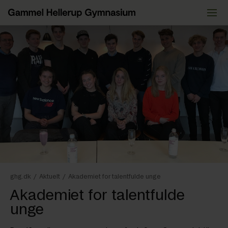
Videre
til
indhold
ghg.dk
/
Aktuelt
/
Akademiet for talentfulde unge
Akademiet for talentfulde
unge