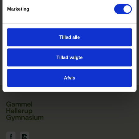
om, når han vælger sin videregående uddannelse.
Marketing
Helena fra 2.e har bl.a. været i England gennem akademiet
og har bl.a. fundet nogle af sine bedste venner der. ”Det er
så godt at møde andre, der har det samme engagement
som en selv, og det danner grundlag for nogle rigtig gode
Tillad alle
venskaber. Jeg er ret sikkert på, at de kontakter vil vare ved
også efter gymnasiet og vil på den måde også være et
netværk i femtiden.”
Tillad valgte
Læs mere om ATU
her
Afvis
GHG på Facebook
GHG på Instagram