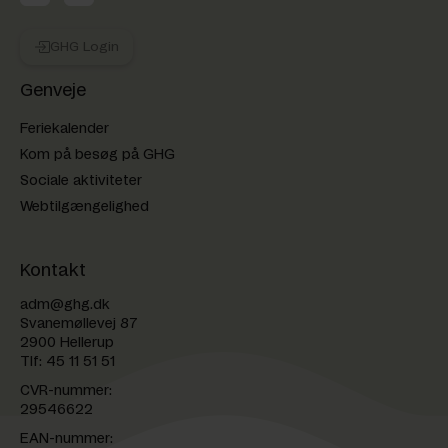
GHG Login
Genveje
Feriekalender
Kom på besøg på GHG
Sociale aktiviteter
Webtilgængelighed
Kontakt
adm@ghg.dk
Svanemøllevej 87
2900 Hellerup
Tlf:
45 11 51 51
CVR-nummer:
29546622
EAN-nummer: