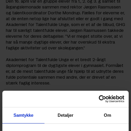
Den 16. april var en gruppe elever fra 1., 2. og 3. g samlet til
årgangslemonade sammen med rektor Jørgen Rasmussen
og talentkoordinator Dorthe Mondrup. Fælles for eleverne er,
at de enten netop lige har afsluttet eller er godt i gang med
Akademiet for Talentfulde Unge, som er et af de tilbud, GHG
har til særligt talentfulde elever. Jørgen Rasmussen takkede
eleverne for deres deltagelse: ”Vi er meget stolte over, at vi
har så mange dygtige elever, der har overskud til ekstra
faglige aktiviteter ud over skolegangen.”
Akademiet for Talentfulde Unge er et bredt 2-årigt
diplomprogram til de dygtigste elever i gymnasiet. Formålet
er, at de mest talentfulde unge får hjælp til at udnytte deres
fulde potentiale sammen med andre, der er drevet af en
stærk faglig interesse.
Programmet består af faglige oplæg, workshops og
projektarbejde i samfundsvidenskabelige,
naturvidenskabelige og humanistiske fag og sætter
samtidig fokus på personlig udvikling.
Samtykke
Detaljer
Om
Marcus fra 3.x er i dagligdagen på GHG meget fokusret på
naturvidenskab, men har bl.a. brugt akademiet til at lade sig