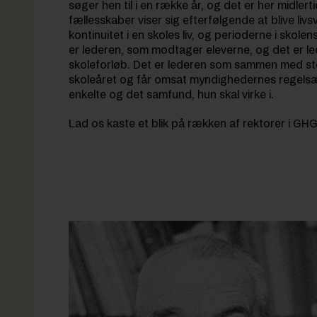
søger hen til i en række år, og det er her midler
fællesskaber viser sig efterfølgende at blive li
kontinuitet i en skoles liv, og perioderne i skolen
er lederen, som modtager eleverne, og det er l
skoleforløb. Det er lederen som sammen med st
skoleåret og får omsat myndighedernes regelsæt
enkelte og det samfund, hun skal virke i.
Lad os kaste et blik på rækken af rektorer i GHG’