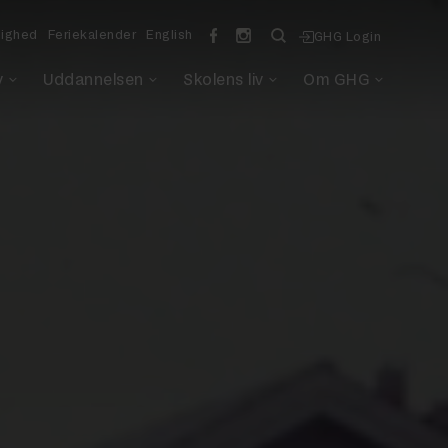
lighed
Feriekalender
English
GHG Login
v
Uddannelsen
Skolens liv
Om GHG