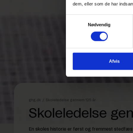
dem, eller som de har indsaml
Samtykkevalg
Nødvendig
Afvis
ghg.dk
/
Skoleledelse gennem 125 år
Skoleledelse ge
En skoles historie er først og fremmest stedfæ