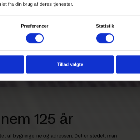
et fra din brug af deres tjenester.
Præferencer
Statistik
Tillad valgte
nnem 125 år
stet af bygningerne og adressen. Det er stedet, man