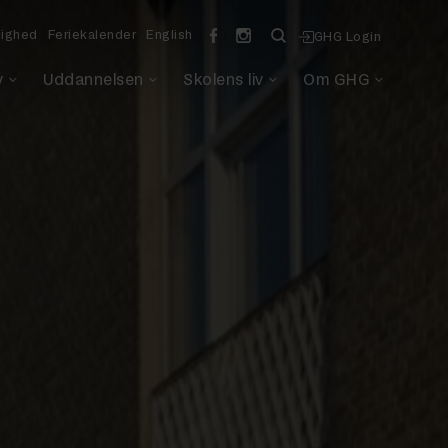
lighed
Feriekalender
English
GHG Login
v
Uddannelsen
Skolens liv
Om GHG