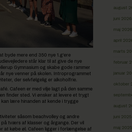
august 
juni 2026
maj 202
april 202
marts 2
at byde mere end 350 nye 1.g’ere
ievejledere står klar til at give de nye
februar 
 Hellerup Gymnasium og skabe gode rammer
januar 2
g får nye venner på skolen. Introprogrammet
eter, der selvfølgelig er alkoholfrie.
oktober 
ocafé. Cafeen er med vilje lagt på den samme
septemb
 finder sted. Vi ønsker at levere et trygt
er kan lære hinanden at kende i trygge
august 
aktiviteter såsom beachvolley og andre
juni 2025
på tværs af klasser og årgange. Der vil
maj 202
 at købe øl. Cafeen ligger i forlængelse af