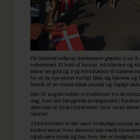
På Gammel Hellerup Gymnasium glæder vi os til 
velkommen. Et hold af turorer, introlærere og stud
elever en god og tryg introduktion til Gammel
for at de nye elever hurtigt føler sig hjemme o
består af en masse både sociale og faglige aktivit
Den 12. august holdet vi traditionen tro en intr
dag, hvor det berygtede arrangement i Dyrehaven
alternativ til ’Druk i Dyrehaven’, hvor vores elev
rammer.
Til introcaféen vil der være forskellige sociale 
konkurrencer, hvor eleverne kan møde hinanden 
også være musik og bar, hvor der er mulighed for