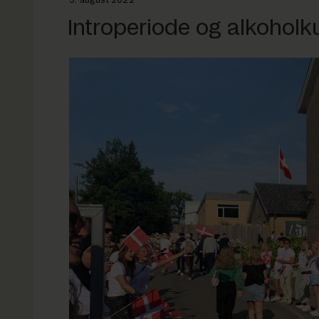
5. august 2022
DEN
Introperiode og alkoholk