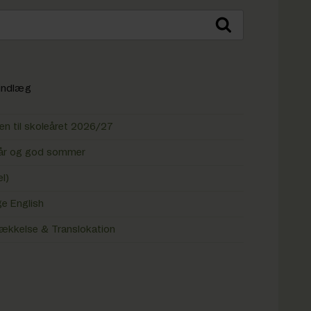
Søg
indlæg
n til skoleåret 2026/27
i år og god sommer
el)
e English
ækkelse & Translokation