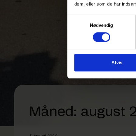
dem, eller som de har indsaml
Samtykkevalg
Nødvendig
Afvis
Måned:
august 
UDGIVET