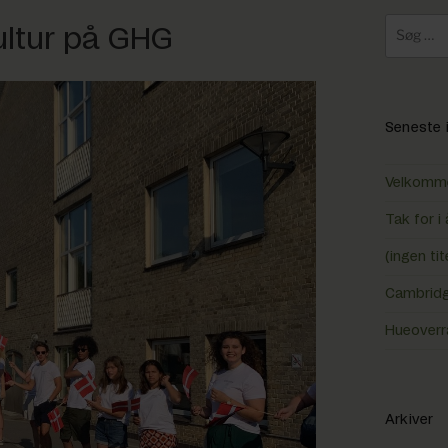
Søg
ultur på GHG
efter:
Seneste 
Velkomme
Tak for 
(ingen tit
Cambridg
Hueoverr
Arkiver